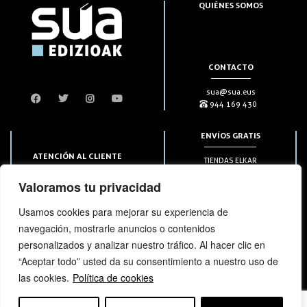
QUIÉNES SOMOS
CONTACTO
sua@sua.eus
944 169 430
ENVÍOS GRATIS
ATENCIÓN AL CLIENTE
TIENDAS ELKAR
Puntos HAPIICK
bezero@sua.eus
Valoramos tu privacidad
A DOMICILIO a partir de 49€
944 169 430
(solo en península)
Usamos cookies para mejorar su experiencia de
navegación, mostrarle anuncios o contenidos
SUSCRIPCIONES
personalizados y analizar nuestro tráfico. Al hacer clic en
“Aceptar todo” usted da su consentimiento a nuestro uso de
las cookies.
Política de cookies