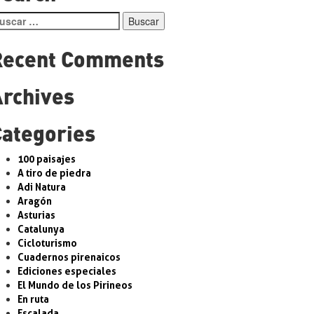
entradas
scar:
Recent Comments
Archives
Categories
100 paisajes
A tiro de piedra
Adi Natura
Aragón
Asturias
Catalunya
Cicloturismo
Cuadernos pirenaicos
Ediciones especiales
El Mundo de los Pirineos
En ruta
Escalada