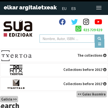
EU
ES
635 729 639
The collections
Collections before 2017
Collections before 2017
Navegación
Guias ikusmira
Galicia
de
Search