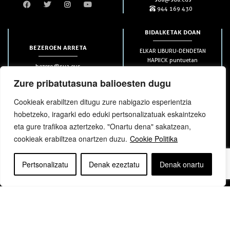
944 169 430
BIDALKETAK DOAN
BEZEROEN ARRETA
ELKAR LIBURU-DENDETAN
HAPIICK puntuetan
bezero@sua.eus
ETXEAN 49€-tik aurrera
944 169 430
(soilik penintsulan)
Zure pribatutasuna balioesten dugu
Cookieak erabiltzen ditugu zure nabigazio esperientzia
HARPIDETZAK
hobetzeko, iragarki edo eduki pertsonalizatuak eskaintzeko
eta gure trafikoa aztertzeko. "Onartu dena" sakatzean,
cookieak erabiltzea onartzen duzu.
Cookie Politika
Pertsonalizatu
Denak ezeztatu
Denak onartu
bloga
bloga
Copyright © elkar Argitaletxeak 2019
Lege oharra
Cookie politika