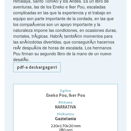
Himalaya, Santo TomÃ© y los Andes. Es un libro de
aventuras, las de los Eneko e Iker Pou, escaladas
complicadas en las que la experiencia y el trabajo en
equipo son parte importante de la cordada, en las que
los compaÃ±eros son un apoyo importante y la
naturaleza impone las condiciones, en ocasiones duras,
mortales, trÃ¡gicas. HabrÃ¡ tambiÃ©n momentos para
las anÃ©cdotas divertidas, que conseguirÃ¡n hacernos
reÃ­r despuÃ©s de horas de escalada. Los hermanos
Pou firman su segundo libro de la mano de un nuevo
desafÃ­o.
pdf-a deskargagarri
Egilea
Eneko Pou, Iker Pou
Bilduma
NARRATIVA
Hizkuntza
Gaztelania
220x170x20 mm
280 orri