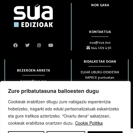
NOR GARA
KONTAKTUA
sua@sua.eus
944 169 430
BIDALKETAK DOAN
BEZEROEN ARRETA
ELKAR LIBURU-DENDETAN
HAPIICK puntuetan
bezero@sua.eus
ETXEAN 49€-tik aurrera
944 169 430
(soilik penintsulan)
Zure pribatutasuna balioesten dugu
Cookieak erabiltzen ditugu zure nabigazio esperientzia
HARPIDETZAK
hobetzeko, iragarki edo eduki pertsonalizatuak eskaintzeko
eta gure trafikoa aztertzeko. "Onartu dena" sakatzean,
cookieak erabiltzea onartzen duzu.
Cookie Politika