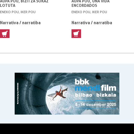
AUPA POU, BIZITZA SOKAZ
AUPA POU, UNA VIDA
LOTUTA
ENCORDADOS
ENEKO POU, IKER POU
ENEKO POU, IKER POU
Narrativa / narratiba
Narrativa / narratiba