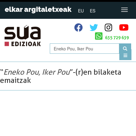
EU
ES
635 729 639
“
Eneko Pou, Iker Pou
”-(r)en bilaketa
emaitzak