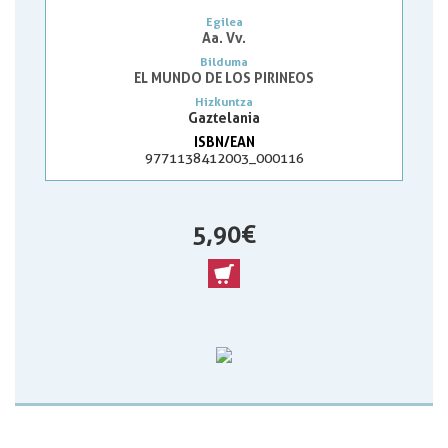
Egilea
Aa. Vv.
Bilduma
EL MUNDO DE LOS PIRINEOS
Hizkuntza
Gaztelania
ISBN/EAN
9771138412003_000116
5,90 €