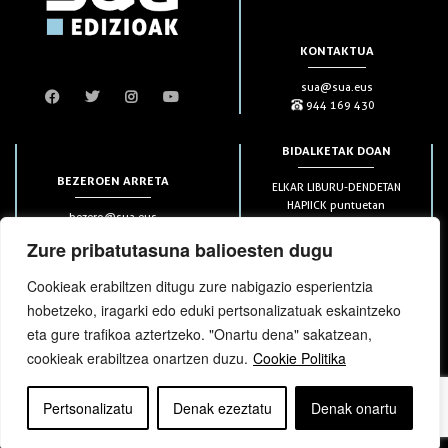
KONTAKTUA
sua@sua.eus
944 169 430
BIDALKETAK DOAN
BEZEROEN ARRETA
ELKAR LIBURU-DENDETAN
HAPIICK puntuetan
bezero@sua.eus
ETXEAN 49€-tik aurrera
944 169 430
(soilik penintsulan)
Zure pribatutasuna balioesten dugu
Cookieak erabiltzen ditugu zure nabigazio esperientzia
HARPIDETZAK
hobetzeko, iragarki edo eduki pertsonalizatuak eskaintzeko
eta gure trafikoa aztertzeko. "Onartu dena" sakatzean,
cookieak erabiltzea onartzen duzu.
Cookie Politika
Pertsonalizatu
Denak ezeztatu
Denak onartu
bloga
bloga