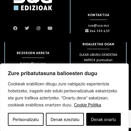
KONTAKTUA
sua@sua.eus
944 169 430
BIDALKETAK DOAN
BEZEROEN ARRETA
ELKAR LIBURU-DENDETAN
HAPIICK puntuetan
bezero@sua.eus
ETXEAN 49€-tik aurrera
944 169 430
(soilik penintsulan)
Zure pribatutasuna balioesten dugu
Cookieak erabiltzen ditugu zure nabigazio esperientzia
HARPIDETZAK
hobetzeko, iragarki edo eduki pertsonalizatuak eskaintzeko
eta gure trafikoa aztertzeko. "Onartu dena" sakatzean,
cookieak erabiltzea onartzen duzu.
Cookie Politika
Pertsonalizatu
Denak ezeztatu
Denak onartu
bloga
bloga