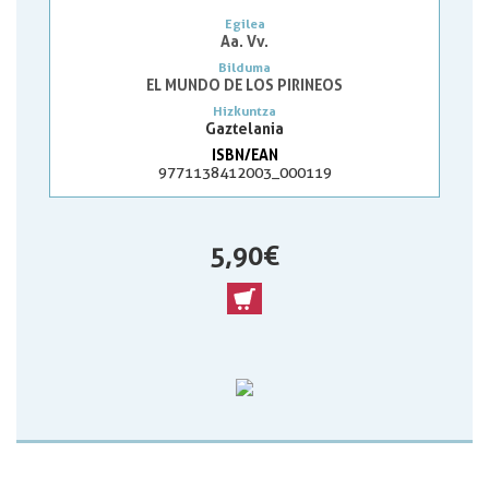
Egilea
Aa. Vv.
Bilduma
EL MUNDO DE LOS PIRINEOS
Hizkuntza
Gaztelania
ISBN/EAN
9771138412003_000119
5,90 €