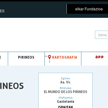
elkar Fundazioa
ES
app
K
PIRINEOS
KARTOGRAFIA
Egilea
Aa. Vv.
INEOS
Bilduma
EL MUNDO DE LOS PIRINEOS
Hizkuntza
Gaztelania
ISBN/EAN