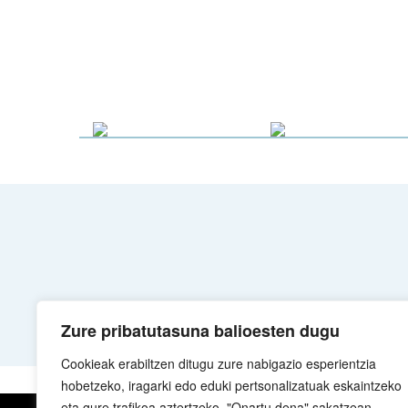
Zure pribatutasuna balioesten dugu
Cookieak erabiltzen ditugu zure nabigazio esperientzia
hobetzeko, iragarki edo eduki pertsonalizatuak eskaintzeko
eta gure trafikoa aztertzeko. "Onartu dena" sakatzean,