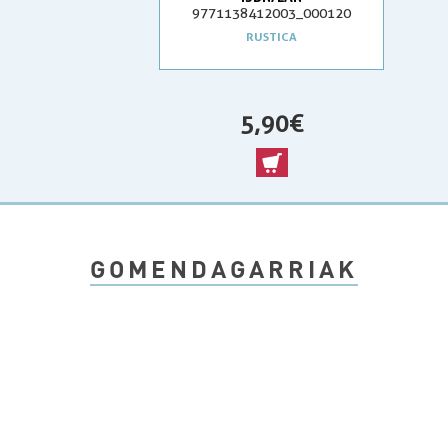
9771138412003_000120
RUSTICA
5,90 €
GOMENDAGARRIAK