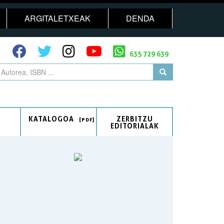
ARGITALETXEAK
DENDA
635 729 639
KATALOGOA
ZERBITZU
EDITORIALAK