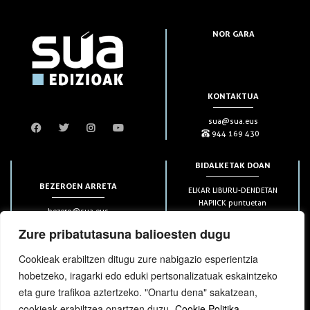
NOR GARA
KONTAKTUA
sua@sua.eus
944 169 430
BIDALKETAK DOAN
BEZEROEN ARRETA
ELKAR LIBURU-DENDETAN
HAPIICK puntuetan
bezero@sua.eus
ETXEAN 49€-tik aurrera
944 169 430
(soilik penintsulan)
Zure pribatutasuna balioesten dugu
Cookieak erabiltzen ditugu zure nabigazio esperientzia
HARPIDETZAK
hobetzeko, iragarki edo eduki pertsonalizatuak eskaintzeko
eta gure trafikoa aztertzeko. "Onartu dena" sakatzean,
cookieak erabiltzea onartzen duzu.
Cookie Politika