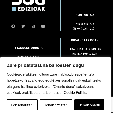
KONTAKTUA
sua@sua.eus
944 169 430
BIDALKETAK DOAN
BEZEROEN ARRETA
ELKAR LIBURU-DENDETAN
HAPIICK puntuetan
bezero@sua.eus
ETXEAN 49€-tik aurrera
944 169 430
(soilik penintsulan)
Zure pribatutasuna balioesten dugu
Cookieak erabiltzen ditugu zure nabigazio esperientzia
HARPIDETZAK
hobetzeko, iragarki edo eduki pertsonalizatuak eskaintzeko
eta gure trafikoa aztertzeko. "Onartu dena" sakatzean,
cookieak erabiltzea onartzen duzu.
Cookie Politika
Pertsonalizatu
Denak ezeztatu
Denak onartu