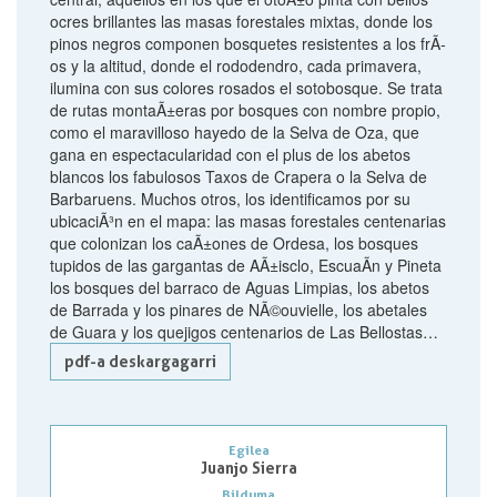
ocres brillantes las masas forestales mixtas, donde los
pinos negros componen bosquetes resistentes a los frÃ­
os y la altitud, donde el rododendro, cada primavera,
ilumina con sus colores rosados el sotobosque. Se trata
de rutas montaÃ±eras por bosques con nombre propio,
como el maravilloso hayedo de la Selva de Oza, que
gana en espectacularidad con el plus de los abetos
blancos los fabulosos Taxos de Crapera o la Selva de
Barbaruens. Muchos otros, los identificamos por su
ubicaciÃ³n en el mapa: las masas forestales centenarias
que colonizan los caÃ±ones de Ordesa, los bosques
tupidos de las gargantas de AÃ±isclo, EscuaÃ­n y Pineta
los bosques del barraco de Aguas Limpias, los abetos
de Barrada y los pinares de NÃ©ouvielle, los abetales
de Guara y los quejigos centenarios de Las Bellostas…
pdf-a deskargagarri
Egilea
Juanjo Sierra
Bilduma