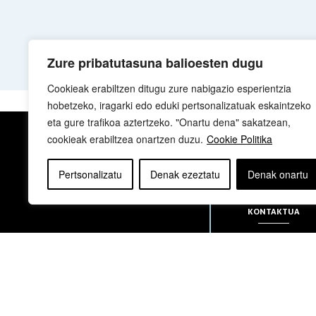
Zure pribatutasuna balioesten dugu
Cookieak erabiltzen ditugu zure nabigazio esperientzia
hobetzeko, iragarki edo eduki pertsonalizatuak eskaintzeko
eta gure trafikoa aztertzeko. "Onartu dena" sakatzean,
cookieak erabiltzea onartzen duzu.
Cookie Politika
NOR GARA
Pertsonalizatu
Denak ezeztatu
Denak onartu
KONTAKTUA
sua@sua.eus
944 169 430
Copyright © elkar Argitaletxeak 2019