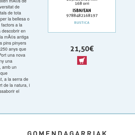
reixen mÃ©s de
168 orri
versitat de
ISBN/EAN
tals de tota
9788482168197
per la bellesa o
RUSTICA
 factors a la
 descobrir en
ada mÃ©s antiga
s pins pinyers
21,50 €
e 250 anys que
Port una nova
eny una
 , amb un
 que
, a la serra de
 de la natura, i
ssaborir el
GOMENDAGARRIAK