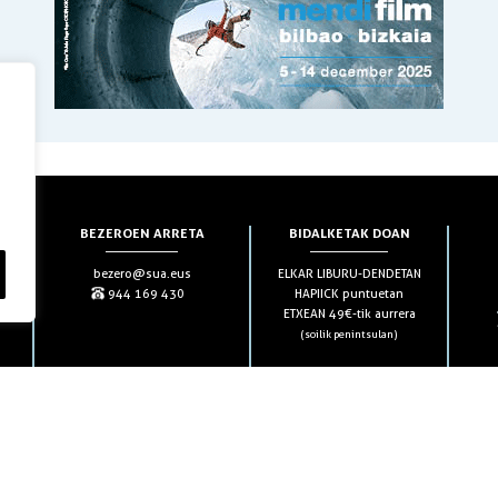
BEZEROEN ARRETA
BIDALKETAK DOAN
bezero@sua.eus
ELKAR LIBURU-DENDETAN
944 169 430
HAPIICK puntuetan
ETXEAN 49€-tik aurrera
(soilik penintsulan)
HARPIDETZAK