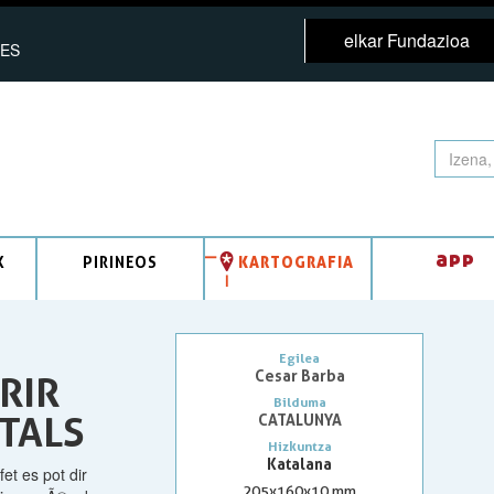
elkar Fundazioa
ES
app
K
PIRINEOS
KARTOGRAFIA
Egilea
Cesar Barba
RIR
Bilduma
TALS
CATALUNYA
Hizkuntza
Katalana
et es pot dir
205x160x10 mm