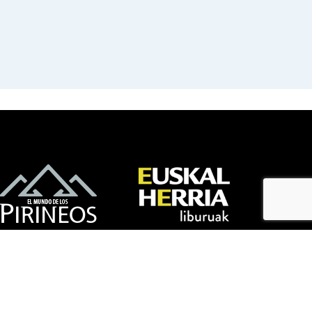
bloga
bloga
Lege oharra
Cookie politika