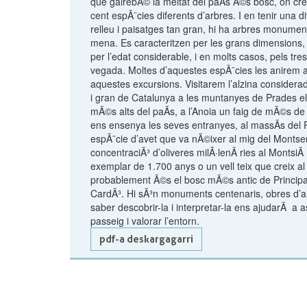
que gairebÃ© la meitat del paÃ­s Ã©s bosc, on c
cent espÃ¨cies diferents d’arbres. I en tenir una di
relleu i paisatges tan gran, hi ha arbres monumen
mena. Es caracteritzen per les grans dimensions, 
per l’edat considerable, i en molts casos, pels tres
vegada. Moltes d’aquestes espÃ¨cies les anirem a
aquestes excursions. Visitarem l’alzina consider
i gran de Catalunya a les muntanyes de Prades el
mÃ©s alts del paÃ­s, a l’Anoia un faig de mÃ©s d
ens ensenya les seves entranyes, al massÃ­s del 
espÃ¨cie d’avet que va nÃ©ixer al mig del Monts
concentraciÃ³ d’oliveres milÂ·lenÃ ries al MontsiÃ
exemplar de 1.700 anys o un vell teix que creix al
probablement Ã©s el bosc mÃ©s antic de Principat
CardÃ³. Hi sÃ³n monuments centenaris, obres d’art
saber descobrir-la i interpretar-la ens ajudarÃ a a
passeig i valorar l’entorn.
pdf-a deskargagarri