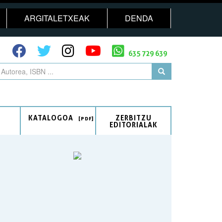
ARGITALETXEAK
DENDA
635 729 639
KATALOGOA
ZERBITZU
EDITORIALAK