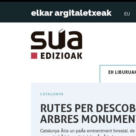
EU
EH LIBURUA
CATALUNYA
RUTES PER DESCOB
ARBRES MONUMEN
Catalunya Ã©s un paÃ­s eminentment forestal, de f