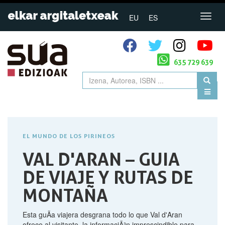
EU
ES
635 729 639
EL MUNDO DE LOS PIRINEOS
VAL D'ARAN – GUIA
DE VIAJE Y RUTAS DE
MONTAÑA
Esta guÃ­a viajera desgrana todo lo que Val d'Aran
ofrece al visitante, la informaciÃ³n imprescindible para