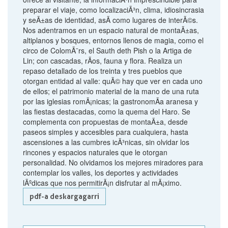
preparar el viaje, como localizaciÃ³n, clima, idiosincrasia
y seÃ±as de identidad, asÃ­ como lugares de interÃ©s.
Nos adentramos en un espacio natural de montaÃ±as,
altiplanos y bosques, entornos llenos de magia, como el
circo de ColomÃ¨rs, el Sauth deth Pish o la Artiga de
Lin; con cascadas, rÃ­os, fauna y flora. Realiza un
repaso detallado de los treinta y tres pueblos que
otorgan entidad al valle: quÃ© hay que ver en cada uno
de ellos; el patrimonio material de la mano de una ruta
por las iglesias romÃ¡nicas; la gastronomÃ­a aranesa y
las fiestas destacadas, como la quema del Haro. Se
complementa con propuestas de montaÃ±a, desde
paseos simples y accesibles para cualquiera, hasta
ascensiones a las cumbres icÃ³nicas, sin olvidar los
rincones y espacios naturales que le otorgan
personalidad. No olvidamos los mejores miradores para
contemplar los valles, los deportes y actividades
lÃºdicas que nos permitirÃ¡n disfrutar al mÃ¡ximo.
pdf-a deskargagarri