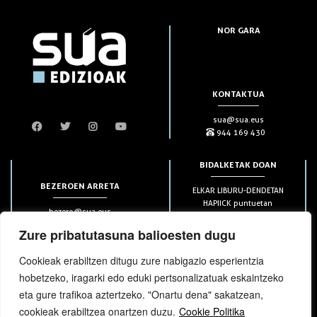
NOR GARA
KONTAKTUA
sua@sua.eus
944 169 430
BIDALKETAK DOAN
BEZEROEN ARRETA
ELKAR LIBURU-DENDETAN
HAPIICK puntuetan
bezero@sua.eus
ETXEAN 49€-tik aurrera
944 169 430
(soilik penintsulan)
Zure pribatutasuna balioesten dugu
Cookieak erabiltzen ditugu zure nabigazio esperientzia
HARPIDETZAK
hobetzeko, iragarki edo eduki pertsonalizatuak eskaintzeko
eta gure trafikoa aztertzeko. "Onartu dena" sakatzean,
cookieak erabiltzea onartzen duzu.
Cookie Politika