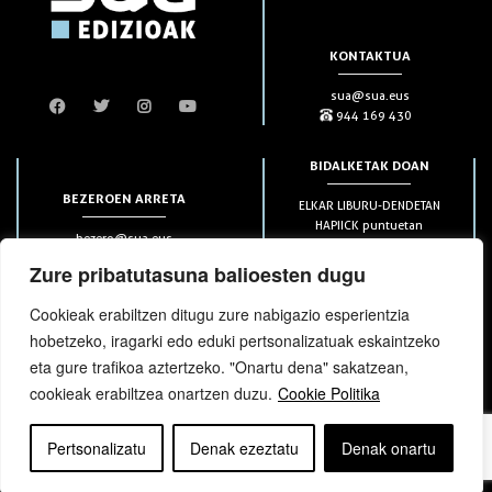
KONTAKTUA
sua@sua.eus
944 169 430
BIDALKETAK DOAN
BEZEROEN ARRETA
ELKAR LIBURU-DENDETAN
HAPIICK puntuetan
bezero@sua.eus
ETXEAN 49€-tik aurrera
944 169 430
(soilik penintsulan)
Zure pribatutasuna balioesten dugu
Cookieak erabiltzen ditugu zure nabigazio esperientzia
HARPIDETZAK
hobetzeko, iragarki edo eduki pertsonalizatuak eskaintzeko
eta gure trafikoa aztertzeko. "Onartu dena" sakatzean,
cookieak erabiltzea onartzen duzu.
Cookie Politika
Pertsonalizatu
Denak ezeztatu
Denak onartu
bloga
bloga