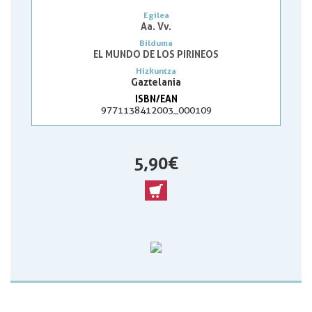
Egilea
Aa. Vv.
Bilduma
EL MUNDO DE LOS PIRINEOS
Hizkuntza
Gaztelania
ISBN/EAN
9771138412003_000109
5,90 €