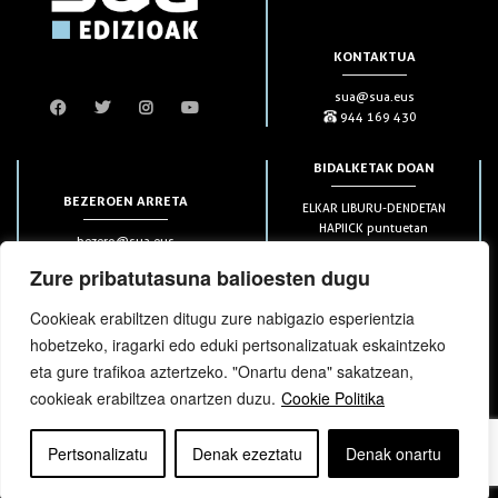
KONTAKTUA
sua@sua.eus
944 169 430
BIDALKETAK DOAN
BEZEROEN ARRETA
ELKAR LIBURU-DENDETAN
HAPIICK puntuetan
bezero@sua.eus
ETXEAN 49€-tik aurrera
944 169 430
(soilik penintsulan)
Zure pribatutasuna balioesten dugu
Cookieak erabiltzen ditugu zure nabigazio esperientzia
HARPIDETZAK
hobetzeko, iragarki edo eduki pertsonalizatuak eskaintzeko
eta gure trafikoa aztertzeko. "Onartu dena" sakatzean,
cookieak erabiltzea onartzen duzu.
Cookie Politika
Pertsonalizatu
Denak ezeztatu
Denak onartu
bloga
bloga