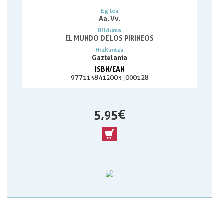
Egilea
Aa. Vv.
Bilduma
EL MUNDO DE LOS PIRINEOS
Hizkuntza
Gaztelania
ISBN/EAN
9771138412003_000128
5,95 €