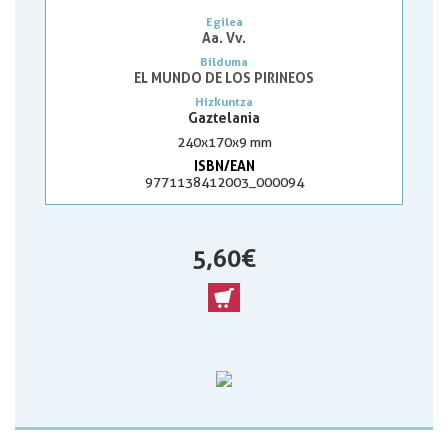
Egilea
Aa. Vv.
Bilduma
EL MUNDO DE LOS PIRINEOS
Hizkuntza
Gaztelania
240x170x9 mm
ISBN/EAN
9771138412003_000094
5,60 €