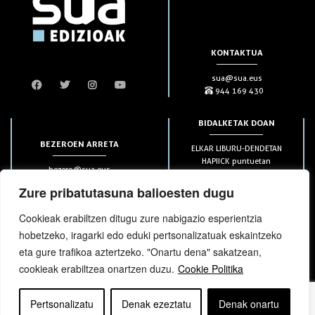
KONTAKTUA
sua@sua.eus
944 169 430
BIDALKETAK DOAN
BEZEROEN ARRETA
ELKAR LIBURU-DENDETAN
HAPIICK puntuetan
bezero@sua.eus
ETXEAN 49€-tik aurrera
944 169 430
(soilik penintsulan)
Zure pribatutasuna balioesten dugu
Cookieak erabiltzen ditugu zure nabigazio esperientzia
HARPIDETZAK
hobetzeko, iragarki edo eduki pertsonalizatuak eskaintzeko
eta gure trafikoa aztertzeko. "Onartu dena" sakatzean,
cookieak erabiltzea onartzen duzu.
Cookie Politika
Pertsonalizatu
Denak ezeztatu
Denak onartu