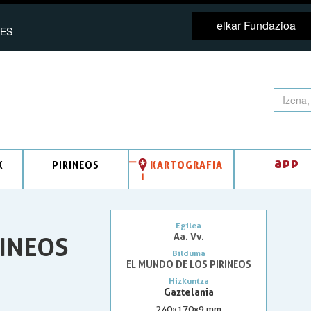
elkar Fundazioa
ES
app
K
PIRINEOS
KARTOGRAFIA
Egilea
Aa. Vv.
INEOS
Bilduma
EL MUNDO DE LOS PIRINEOS
Hizkuntza
Gaztelania
240x170x9 mm