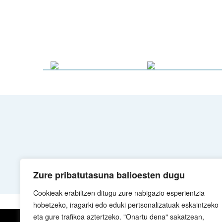
Zure pribatutasuna balioesten dugu
Cookieak erabiltzen ditugu zure nabigazio esperientzia
hobetzeko, iragarki edo eduki pertsonalizatuak eskaintzeko
eta gure trafikoa aztertzeko. "Onartu dena" sakatzean,