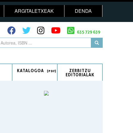
ARGITALETXEAK
DENDA
635 729 639
KATALOGOA
ZERBITZU
EDITORIALAK