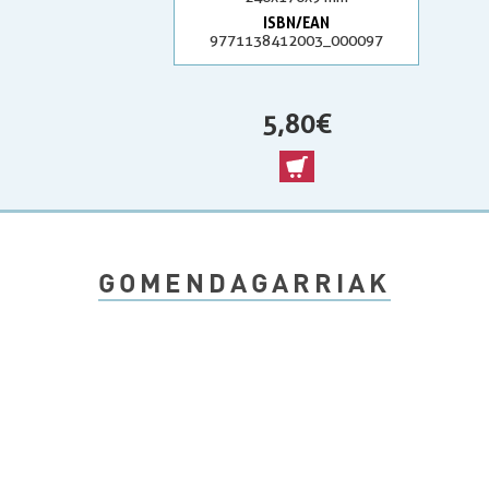
ISBN/EAN
9771138412003_000097
5,80 €
GOMENDAGARRIAK