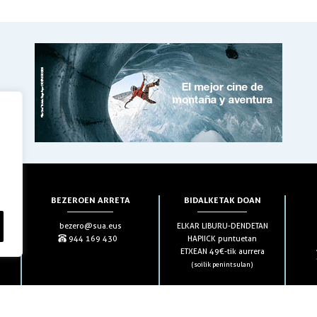
BEZEROEN ARRETA
BIDALKETAK DOAN
bezero@sua.eus
ELKAR LIBURU-DENDETAN
944 169 430
HAPIICK puntuetan
ETXEAN 49€-tik aurrera
(soilik penintsulan)
HARPIDETZAK