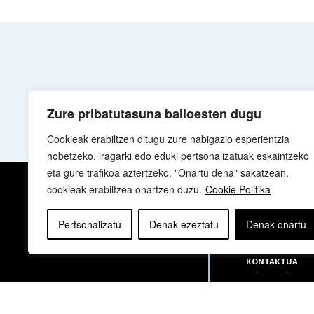
Zure pribatutasuna balioesten dugu
Cookieak erabiltzen ditugu zure nabigazio esperientzia
hobetzeko, iragarki edo eduki pertsonalizatuak eskaintzeko
eta gure trafikoa aztertzeko. "Onartu dena" sakatzean,
cookieak erabiltzea onartzen duzu.
Cookie Politika
NOR GARA
Pertsonalizatu
Denak ezeztatu
Denak onartu
KONTAKTUA
sua@sua.eus
944 169 430